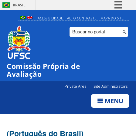
BRASIL
Simplifique!
ACESSIBILIDADE
ALTO CONTRASTE
MAPA DO SITE
Comunica BR
Participe
Acesso à informação
Legislação
Comissão Própria de
Canais
Avaliação
Private Area
Site Administrators
MENU
(Português do Brasil)