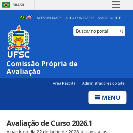
BRASIL
Simplifique!
ACESSIBILIDADE
ALTO CONTRASTE
MAPA DO SITE
Comunica BR
Participe
Acesso à informação
Legislação
Comissão Própria de
Canais
Avaliação
Área Restrita
Administradores do Site
MENU
Avaliação de Curso 2026.1
A partir do dia 22 de junho de 2026, iniciam-se as